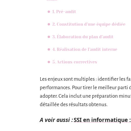
1. Pré-audit
2. Constitution d’une équipe dédiée
3. Élaboration du plan d’audit
4. Réalisation de l’audit interne
5. Actions correctives
Les enjeux sont multiples : identifier les f
performances. Pour tirer le meilleur parti
adopter. Cela inclut une préparation minu
détaillée des résultats obtenus.
A voir aussi :
SSI en informatique 