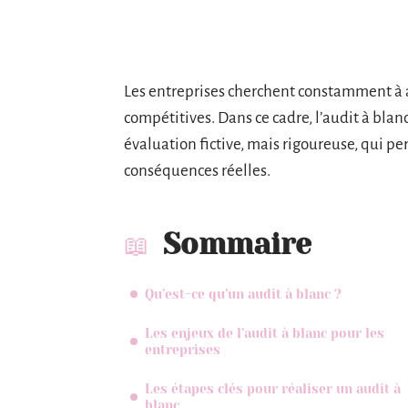
Les entreprises cherchent constamment à a
compétitives. Dans ce cadre, l’audit à blan
évaluation fictive, mais rigoureuse, qui pe
conséquences réelles.
Sommaire
Qu’est-ce qu’un audit à blanc ?
Les enjeux de l’audit à blanc pour les
entreprises
Les étapes clés pour réaliser un audit à
blanc