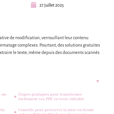
27 juillet 2025
tative de modification, verrouillant leur contenu
ormatage complexes. Pourtant, des solutions gratuites
 extraire le texte, même depuis des documents scannés
e un
Étapes pratiques pour transformer
facilement vos PDF en texte éditable
tir
Conseils pour préserver la mise en forme