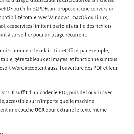
cilité d’usage, d’autres sur la discrétion ou la richesse
AvePDF ou Online2PDF.com proposent une conversion
compatibilité totale avec Windows, macOS ou Linux,
 ces services limitent parfois la taille des fichiers
int à surveiller pour un usage récurrent.
ratuits prennent le relais. LibreOffice, par exemple,
table, gère tableaux et images, et fonctionne sur tous
rosoft Word acceptent aussi l’ouverture des PDF et leur
ocs. Il suffit d’uploader le PDF, puis de l’ouvrir avec
le, accessible sur n’importe quelle machine
vent une couche
OCR
pour extraire le texte même