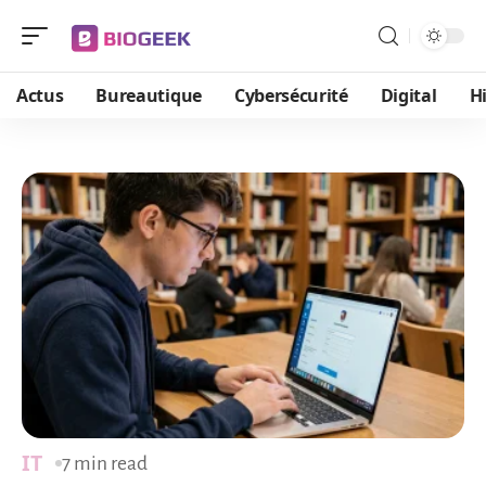
Actus
Bureautique
Cybersécurité
Digital
H
IT
7 min read