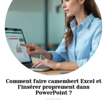
Comment faire camembert Excel et
Non
l’insérer proprement dans
enreg
PowerPoint ?
istré
17 juillet 2026