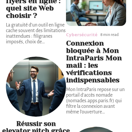
flyers en ligne :
quel site Web
choisir ?
La gratuité d’un outil en ligne
cache souvent des limitations
Cybersécurité
8 min read
inattendues : filigranes
imposés, choix de
…
Connexion
bloquée à Mon
IntraParis Mon
mail : les
vérifications
indispensables
Mon IntraParis repose sur un
portail d'accès nomade
(nomades.apps.paris.fr) qui
filtre la connexion avant
même l'ouverture
…
Réussir son
elevator pitch grâce