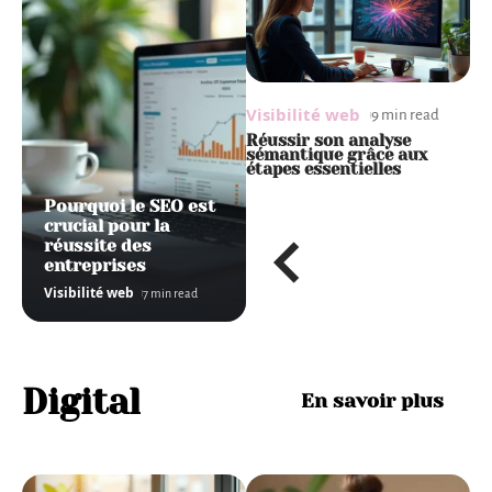
Visibilité web
Visibilité web
V
6 min read
9 min read
Avantages d’utiliser HTTPS
Réussir son analyse
S
pour améliorer le
sémantique grâce aux
p
référencement: quelle
étapes essentielles
s
différence avec HTTP ?
Pourquoi le SEO est
crucial pour la
réussite des
entreprises
Visibilité web
7 min read
Digital
En savoir plus