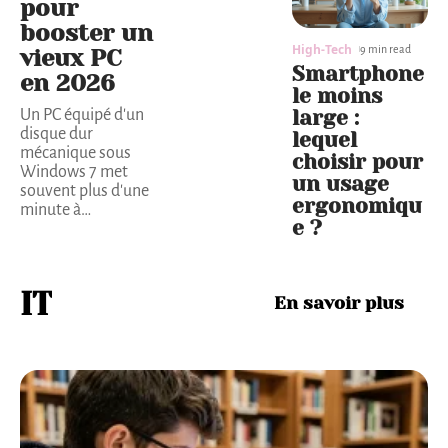
pour
booster un
High-Tech
9 min read
vieux PC
Smartphone
en 2026
le moins
large :
Un PC équipé d'un
disque dur
lequel
mécanique sous
choisir pour
Windows 7 met
un usage
souvent plus d'une
ergonomiqu
minute à
…
e ?
IT
En savoir plus