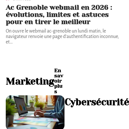
Ac Grenoble webmail en 2026 :
évolutions, limites et astuces
pour en tirer le meilleur
On ouvre le webmail ac-grenoble un lundi matin, le
navigateur renvoie une page d'authentification inconnue,
et
…
En
sav
Marketing
oir
plu
s
Cybersécurité