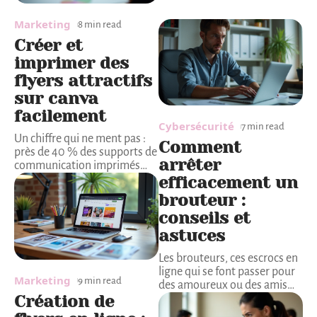
Marketing
8 min read
Créer et
imprimer des
flyers attractifs
sur canva
facilement
Cybersécurité
7 min read
Un chiffre qui ne ment pas :
Comment
près de 40 % des supports de
arrêter
communication imprimés
…
efficacement un
brouteur :
conseils et
astuces
Les brouteurs, ces escrocs en
ligne qui se font passer pour
Marketing
9 min read
des amoureux ou des amis
…
Création de