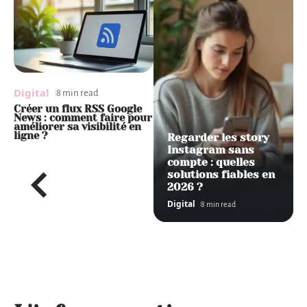
Digital
Digital
8 min read
8 min read
Créer un flux RSS Google
Première connexion à mon
News : comment faire pour
compte portail Orange :
améliorer sa visibilité en
mode d’emploi
ligne ?
Regarder les story
Instagram sans
compte : quelles
solutions fiables en
2026 ?
Digital
8 min read