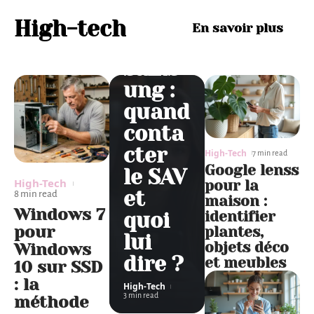
sur le
résea
High-tech
En savoir plus
u
sams
ung :
quand
conta
cter
High-Tech
7 min read
Google lenss
le SAV
High-Tech
pour la
et
8 min read
maison :
Windows 7
identifier
quoi
pour
plantes,
lui
objets déco
Windows
dire ?
et meubles
10 sur SSD
: la
High-Tech
3 min read
méthode