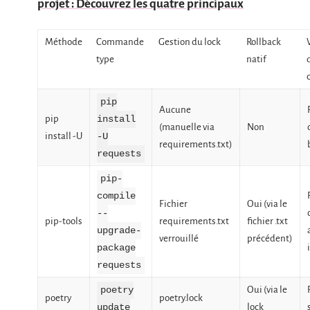
projet : Découvrez les quatre principaux
Méthode
Commande
Gestion du lock
Rollback
type
natif
pip
Aucune
pip
install
(manuelle via
Non
install -U
-U
requirements.txt)
requests
pip-
compile
Fichier
Oui (via le
--
pip-tools
requirements.txt
fichier .txt
upgrade-
verrouillé
précédent)
package
requests
Oui (via le
poetry
poetry
poetry.lock
lock
update