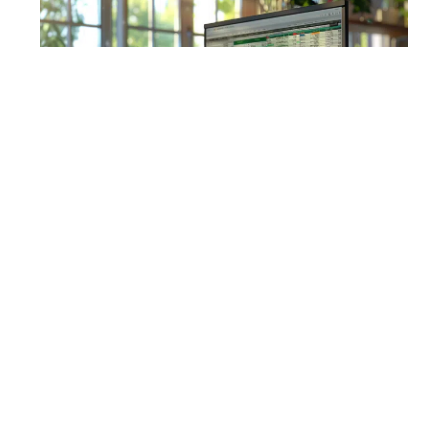
IT
7 min read
Modification de fichiers Excel
sur Google Drive : procédure
et astuces
Contact
Mentions Légales
Sitemap