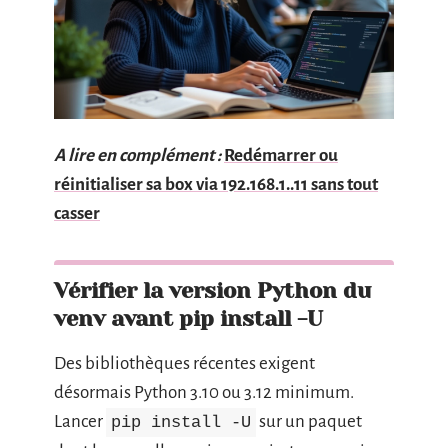
A lire en complément :
Redémarrer ou
réinitialiser sa box via 192.168.1..11 sans tout
casser
Vérifier la version Python du
venv avant pip install -U
Des bibliothèques récentes exigent
désormais Python 3.10 ou 3.12 minimum.
Lancer
sur un paquet
pip install -U