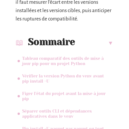
il faut mesurer l’écart entre les versions
installées et les versions cibles, puis anticiper
les ruptures de compatibilité.
Sommaire
Tableau comparatif des outils de mise à
jour pip pour un projet Python
Vérifier la version Python du venv avant
pip install -U
Figer l’état du projet avant la mise à jour
pip
Séparer outils CLI et dépendances
applicatives dans le venv
Pip install -U paquet par paquet ou tout