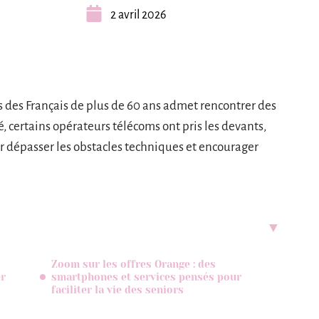
2 avril 2026
rs des Français de plus de 60 ans admet rencontrer des
té, certains opérateurs télécoms ont pris les devants,
 dépasser les obstacles techniques et encourager
Zoom sur les offres Orange : des
er
smartphones et services pensés pour
faciliter la vie des seniors