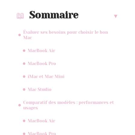
Sommaire
Évaluer ses besoins pour choisir le bon
Mac
MacBook Air
MacBook Pro
iMac et Mac Mini
Mac Studio
Comparatif des modèles : performances et
usages
MacBook Air
MacBook Pro